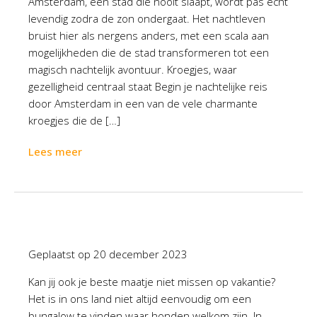
Amsterdam, een stad die nooit slaapt, wordt pas echt
levendig zodra de zon ondergaat. Het nachtleven
bruist hier als nergens anders, met een scala aan
mogelijkheden die de stad transformeren tot een
magisch nachtelijk avontuur. Kroegjes, waar
gezelligheid centraal staat Begin je nachtelijke reis
door Amsterdam in een van de vele charmante
kroegjes die de […]
Lees meer
Geplaatst op
20 december 2023
Kan jij ook je beste maatje niet missen op vakantie?
Het is in ons land niet altijd eenvoudig om een
bungalow te vinden waar honden welkom zijn. In