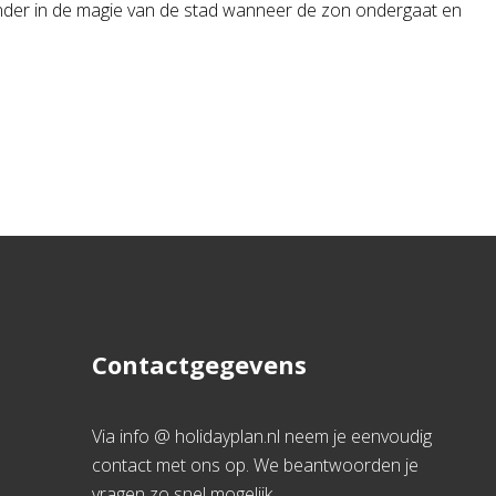
 onder in de magie van de stad wanneer de zon ondergaat en
Contactgegevens
Via info @ holidayplan.nl neem je eenvoudig
contact met ons op. We beantwoorden je
vragen zo snel mogelijk.