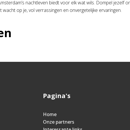
 Amsterdam’s nachtleven biedt voor elk wat wils. Dompel jezelf
 wacht op je, vol verrassingen en onvergetelijke ervaringen.
en
Pagina's
Home
Onze partners
Interessante links