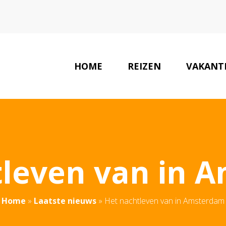
HOME
REIZEN
VAKANT
tleven van in 
Home
»
Laatste nieuws
»
Het nachtleven van in Amsterdam