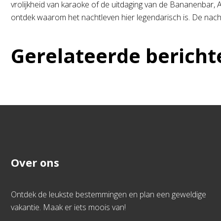
vrolijkheid van karaoke of de uitdaging van de Bananenbar,
ontdek waarom het nachtleven hier legendarisch is. De nacht
Gerelateerde bericht
Over ons
Ontdek de leukste bestemmingen en plan een geweldige
vakantie. Maak er iets moois van!