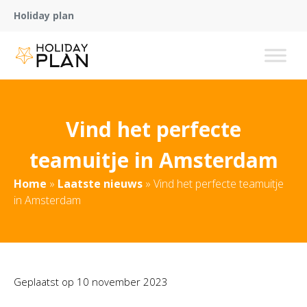
Holiday plan
Vind het perfecte
teamuitje in Amsterdam
Home
»
Laatste nieuws
»
Vind het perfecte teamuitje
in Amsterdam
Geplaatst op
10 november 2023