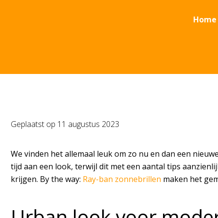
Home
Geplaatst op
11 augustus 2023
We vinden het allemaal leuk om zo nu en dan een nieuw
tijd aan een look, terwijl dit met een aantal tips aanzie
krijgen. By the way:
Ray-ban zonnebrillen
maken het gemak
Urban look voor modern