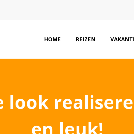
HOME
REIZEN
VAKANT
 look realisere
en leuk!